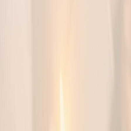
PERCORSO FAMIGLIE
Servizio in arrivo
IN ARRIVO
Trova agenzie
Cerca per comune, servizi e contatti.
IN ARRIVO
Consulta informazioni
Schede chiare e descrizioni semplici.
IN ARRIVO