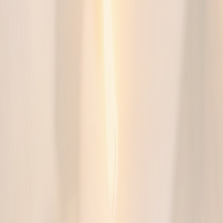
Invia richieste
Un canale ordinato, senza pressioni.
IN ARRIVO
Stiamo costruendo prima la rete professionale per
garantire informazioni verificate e affidabili.
Ricevi solo aggiornamenti utili
Senza pressioni commerciali
Lasciaci la tua email: ti avviseremo con discrezione quando il
percorso dedicato alle famiglie sarà attivo. Nessuna pressione
commerciale.