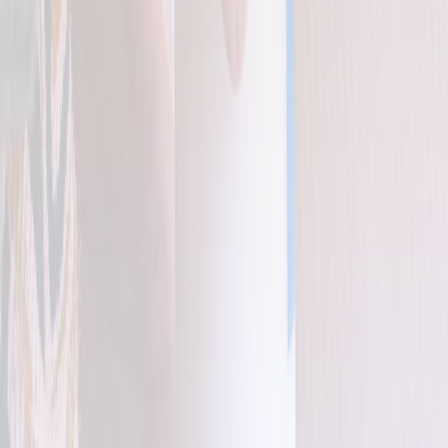
Hai dubbi o domande?
Puoi scriverci prima di lasciare i tuoi dati o se vuoi essere
guidato.
info@funeralcloud.it
+39 06.945.02.976