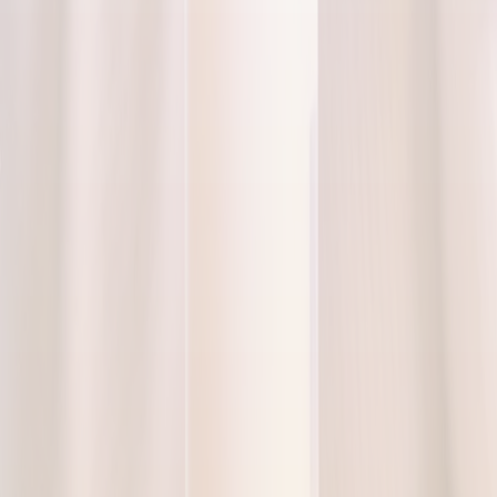
Capire meglio i servizi
Descrizioni semplici, pensate per orientarsi senza linguaggio
tecnico.
Inviare una richiesta con calma
Un canale ordinato per chiedere informazioni, senza pressioni
commerciali.