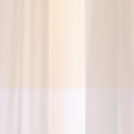
Invia richieste
Un canale ordinato, senza pressioni.
IN ARRIVO
Stiamo costruendo prima la rete professionale per
garantire informazioni verificate e affidabili.
Ricevi solo aggiornamenti utili
Senza pressioni commerciali