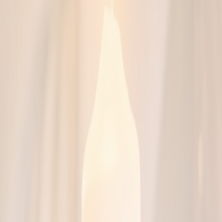
Ricevi aggiornamenti
Senza pressioni
Solo informazioni utili
Solo aggiornamenti chiave
PERCORSO FAMIGLIE
Servizio in arrivo
IN ARRIVO
Trova agenzie
Cerca per comune, servizi e contatti.
IN ARRIVO
Consulta informazioni
Schede chiare e descrizioni semplici.
IN ARRIVO