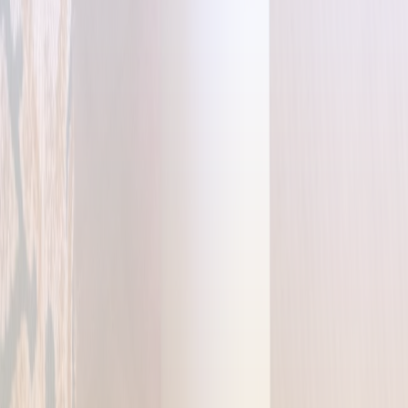
Aggiornamenti
Vuoi sapere quando il servizio
sarà disponibile?
Lasciaci la tua email: ti contatteremo solo per le tappe principali
del progetto.
Nome e cognome
(opzionale)
Email
Comune o provincia
(opzionale)
Acconsento al trattamento dei dati per ricevere
aggiornamenti sul progetto e confermo di aver letto la