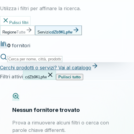
Utilizza i filtri per affinare la ricerca.
Pulisci filtri
Regione
Tutte
Servizi
cdZb9KLpfw
0
fornitori
Cerchi prodotti o servizi? Vai al catalogo
Filtri attivi
cdZb9KLpfw
Pulisci tutto
Nessun fornitore trovato
Prova a rimuovere alcuni filtri o cerca con
parole chiave differenti.