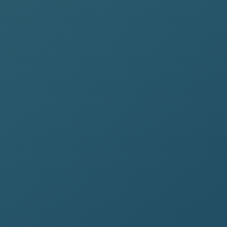
Lapide Carrara chiara
LP-330
Da € 950
Richiedi
Nuova richiesta
4 articoli · Onoranze Bellini
Firenze
2 min fa
Prezzi riservati
Solo operatori autenticati
0 min