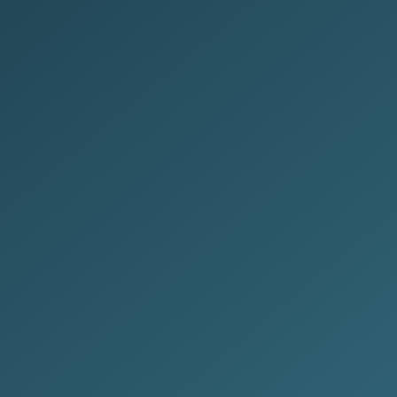
Lapide Carrara chiara
LP-330
Da € 950
Richiedi
Nuova richiesta
4 articoli · Onoranze Bellini
Firenze
2 min fa
Prezzi riservati
Solo operatori autenticati
Entrare ora significa costruire per tempo la tua vetrina, organizzare
il catalogo e prepararti a ricevere richieste qualificate dagli
operatori della filiera.