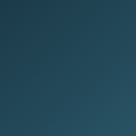
Cofano Rovere Verona
MT-104
Da € 480
Richiedi
LINEA MODERNA
Pronta
Urna ceramica Era
UR-212
Da € 120
Richiedi
MARMO ITALIANO
14 gg