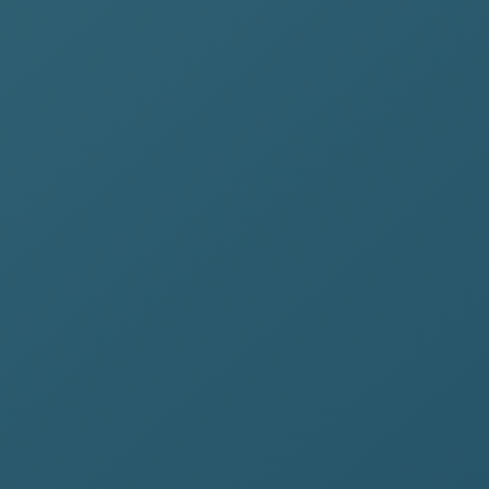
Cofano Rovere Verona
MT-104
Da € 480
Richiedi
LINEA MODERNA
Pronta
Urna ceramica Era
UR-212
Da € 120
Richiedi
MARMO ITALIANO
14 gg